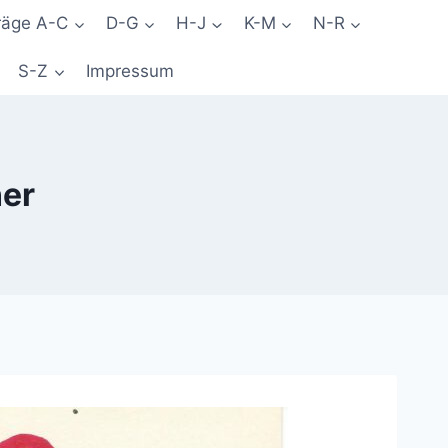
räge A-C
D-G
H-J
K-M
N-R
S-Z
Impressum
ner