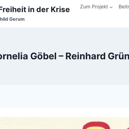
Zum Projekt
Beit
reiheit in der Krise
nhild Gerum
rnelia Göbel – Reinhard Grü