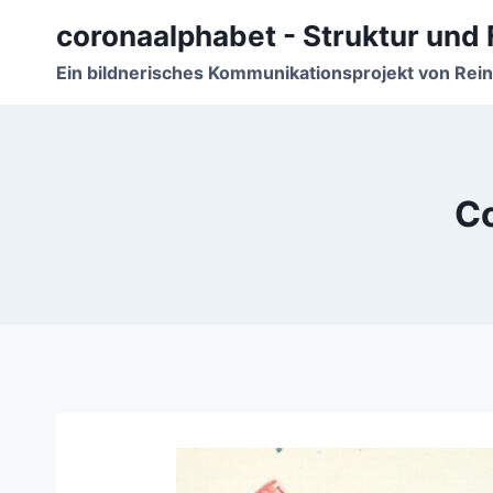
Zum
coronaalphabet - Struktur und F
Inhalt
springen
Ein bildnerisches Kommunikationsprojekt von Rei
Co