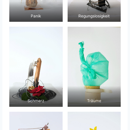
Panik
Regungslosigkeit
Schmerz
Träume